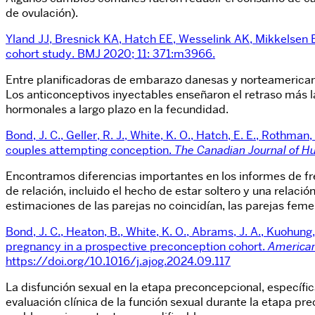
de ovulación).
Yland JJ, Bresnick KA, Hatch EE, Wesselink AK, Mikkelsen 
cohort study. BMJ 2020; 11: 371:m3966.
Entre planificadoras de embarazo danesas y norteamericanas
Los anticonceptivos inyectables enseñaron el retraso más 
hormonales a largo plazo en la fecundidad.
Bond, J. C., Geller, R. J., White, K. O., Hatch, E. E., Roth
couples attempting conception.
The Canadian Journal of H
Encontramos diferencias importantes en los informes de fr
de relación, incluido el hecho de estar soltero y una rela
estimaciones de las parejas no coincidían, las parejas fem
Bond, J. C., Heaton, B., White, K. O., Abrams, J. A., Kuohung,
pregnancy in a prospective preconception cohort.
American
https://doi.org/10.1016/j.ajog.2024.09.117
La disfunción sexual en la etapa preconcepcional, específi
evaluación clínica de la función sexual durante la etapa pre