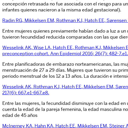
concepción retrasada no fue asociada con el riesgo para u
infantes quienes nacieron a la misma edad gestacional).
Radin RG, Mikkelsen EM, Rothman KJ, Hatch EE, Sørensen H
Entre mujeres quienes previamente habían dado a luz a un n
tuvieron fecundidad reducida comparadas con las que diero
Wesselink AK, Wise LA, Hatch EE, Rothman KJ, Mikkelsen EM
preconception cohort. Ann Epidemiol 2016; 26(7): 482-7.e1.
Entre planificadoras de embarazo norteamericanas, las muj
menstruación de 27 a 29 días. Mujeres que tuvieron su pri
periodo menstrual de los 12 a 13 años. La duración e intens
Wesselink AK, Rothman KJ, Hatch EE, Mikkelsen EM, Sørens
217(6): 667.e1-667.e8.
Entre las mujeres, la fecundidad disminuye con la edad e
cuenta la edad de la pareja femenina, la edad masculina n
edad de 45 años
McInerney KA, Hahn KA, Hatch EE, Mikkelsen EM, Steiner A