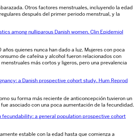
barazada. Otros factores menstruales, incluyendo la edad
regulares después del primer periodo menstrual, y la
istics among nulliparous Danish women. Clin Epidemiol
0 años quienes nunca han dado a luz. Mujeres con poca
 consumo de cafeína y alcohol fueron relacionados con
s menstruales más cortos y ligeros, pero una prevalencia
egnancy: a Danish prospective cohort study. Hum Reprod
 como su forma más reciente de anticoncepción tuvieron un
lazo fue asociado con una poca aumentación de la fecundidad.
 fecundability: a general population prospective cohort
ivamente estable con la edad hasta que comienza a