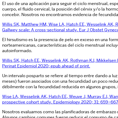
El uso de una aplicación para seguir el ciclo menstrual, es
cuerpo, el fluido cervical, la posición del cérvix y/o la h
concebir. Nosotros no encontramos evidencia de fecundida
Willis SK, Matthew HM, Wise LA, Hatch EE, Wesselink AK, R
Gallwey scale: A cross-sectional study. Eur J Obstet Gynec
El hirsutismo es la presencia de pelo en exceso en una fo
norteamericanas, características del ciclo menstrual incluy
autoinformado.
Willis SK, Hatch EE, Wesselink AK, Rothman KJ, Mikkelsen 
Perinat Epidemiol 2020; epub ahead of print.
Un intervalo posparto se refiere al tiempo entre dando a l
meses) fueron asociados con una fecundidad un poco reduc
débilmente con la fecundidad reducida en algunos grupos, 
Wise LA, Wesselink AK, Hatch EE, Weuve J, Murray EJ, Wan
prospective cohort study. Epidemiology 2020; 31: 659–667
Nosotros evaluamos como las planificadoras de embarazo
Algunos cambios comunes fueron reducir el consumo de cafe