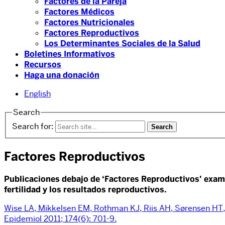
Factores de la Pareja
Factores Médicos
Factores Nutricionales
Factores Reproductivos
Los Determinantes Sociales de la Salud
Boletines Informativos
Recursos
Haga una donación
English
Search
Search for:
Factores Reproductivos
Publicaciones debajo de ‘Factores Reproductivos’ examin
fertilidad y los resultados reproductivos.
Wise LA, Mikkelsen EM, Rothman KJ, Riis AH, Sørensen HT, 
Epidemiol 2011; 174(6): 701-9.