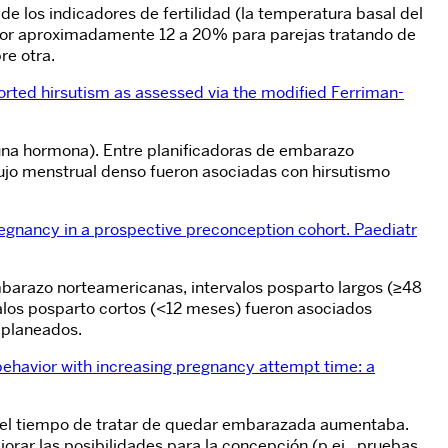
e los indicadores de fertilidad (la temperatura basal del
ad por aproximadamente 12 a 20% para parejas tratando de
re otra.
rted hirsutism as assessed via the modified Ferriman-
(una hormona). Entre planificadoras de embarazo
 flujo menstrual denso fueron asociadas con hirsutismo
egnancy in a prospective preconception cohort. Paediatr
embarazo norteamericanas, intervalos posparto largos (≥48
alos posparto cortos (<12 meses) fueron asociados
 planeados.
ehavior with increasing pregnancy attempt time: a
el tiempo de tratar de quedar embarazada aumentaba.
rar las posibilidades para la concepción (p.ej., pruebas