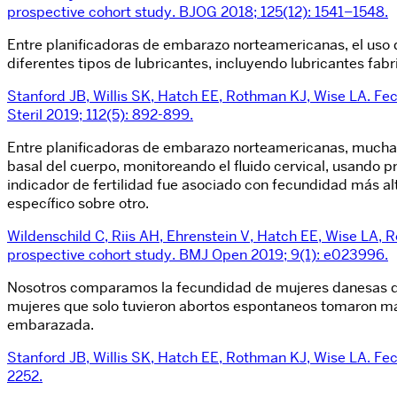
prospective cohort study. BJOG 2018; 125(12): 1541–1548.
Entre planificadoras de embarazo norteamericanas, el uso d
diferentes tipos de lubricantes, incluyendo lubricantes fabr
Stanford JB, Willis SK, Hatch EE, Rothman KJ, Wise LA. Fecun
Steril 2019; 112(5): 892-899.
Entre planificadoras de embarazo norteamericanas, muchas 
basal del cuerpo, monitoreando el fluido cervical, usando p
indicador de fertilidad fue asociado con fecundidad más a
específico sobre otro.
Wildenschild C, Riis AH, Ehrenstein V, Hatch EE, Wise LA,
prospective cohort study. BMJ Open 2019; 9(1): e023996.
Nosotros comparamos la fecundidad de mujeres danesas qui
mujeres que solo tuvieron abortos espontaneos tomaron mas
embarazada.
Stanford JB, Willis SK, Hatch EE, Rothman KJ, Wise LA. Fec
2252.