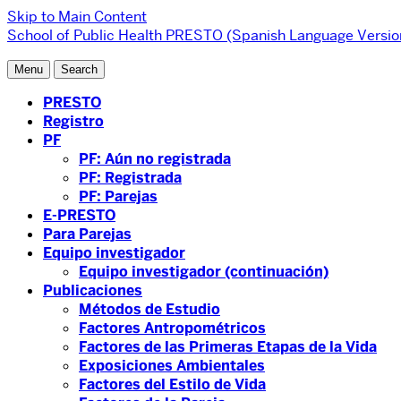
Skip to Main Content
School of Public Health
PRESTO (Spanish Language Versio
Menu
Search
PRESTO
Registro
PF
PF: Aún no registrada
PF: Registrada
PF: Parejas
E-PRESTO
Para Parejas
Equipo investigador
Equipo investigador (continuación)
Publicaciones
Métodos de Estudio
Factores Antropométricos
Factores de las Primeras Etapas de la Vida
Exposiciones Ambientales
Factores del Estilo de Vida