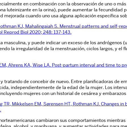
pecialmente en combinación con la observación de uno o más d
ormona luteinizante en la orina), puede aumentar la fecundid
d mejorada cuando uno usa alguna aplicación específica sob
othman KJ, Mahalingaiah S. Menstrual patterns and self-repo
ol Reprod Biol 2020; 248: 137-143.
rma masculina, y puede indicar un exceso de los andrógenos 
endo la irregularidad de la menstruación, ciclos largos, y el
EM, Ahrens KA, Wise LA. Post-partum interval and time to pr
uz y tratando de concebir de nuevo. Entre planificadoras de 
ida, independientemente de la edad de la mujer. Los interv
incluyendo mujeres con un historial de cesárea y embarazos
g TR, Mikkelsen EM, Sørensen HT, Rothman KJ. Changes in b
.
 norteamericanas cambiaron sus comportamientos mientras 
ína, alcohol, y marihuana, y aumentar actividades para mejo