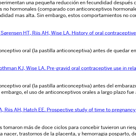
perimentan una pequeña reducción en fecundidad después de 
s no hormonales (comparado con anticonceptivos hormonales)
ecundidad mas alta. Sin embargo, estos comportamientos no
ørensen HT, Riis AH, Wise LA. History of oral contraceptive
onceptivo oral (la pastilla anticonceptiva) antes de quedar 
man KJ, Wise LA. Pre-gravid oral contraceptive use in relati
onceptivo oral (la pastilla anticonceptiva) antes del embar
 embargo, el uso de anticonceptivos orales a largo plazo fu
Riis AH, Hatch EE. Prospective study of time to pregnancy a
 tomaron más de doce ciclos para concebir tuvieron un riesg
nacer, trastornos de la placenta, y hemorragia posparto, de