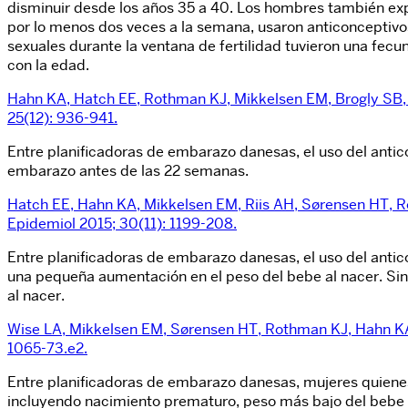
disminuir desde los años 35 a 40. Los hombres también ex
por lo menos dos veces a la semana, usaron anticonceptivo
sexuales durante la ventana de fertilidad tuvieron una f
con la edad.
Hahn KA, Hatch EE, Rothman KJ, Mikkelsen EM, Brogly SB, S
25(12): 936-941.
Entre planificadoras de embarazo danesas, el uso del antic
embarazo antes de las 22 semanas.
Hatch EE, Hahn KA, Mikkelsen EM, Riis AH, Sørensen HT, Roth
Epidemiol 2015; 30(11): 1199-208.
Entre planificadoras de embarazo danesas, el uso del antic
una pequeña aumentación en el peso del bebe al nacer. Sin
al nacer.
Wise LA, Mikkelsen EM, Sørensen HT, Rothman KJ, Hahn KA, 
1065-73.e2.
Entre planificadoras de embarazo danesas, mujeres quienes
incluyendo nacimiento prematuro, peso más bajo del bebe a 