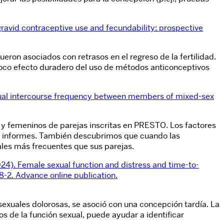
avid contraceptive use and fecundability: prospective
on asociados con retrasos en el regreso de la fertilidad.
poco efecto duradero del uso de métodos anticonceptivos
d sexual intercourse frequency between members of mixed-sex
y femeninos de parejas inscritas en PRESTO. Los factores
los informes. También descubrimos que cuando las
ales más frecuentes que sus parejas.
 (2024). Female sexual function and distress and time-to-
2. Advance online publication.
sexuales dolorosas, se asoció con una concepción tardía. La
os de la función sexual, puede ayudar a identificar