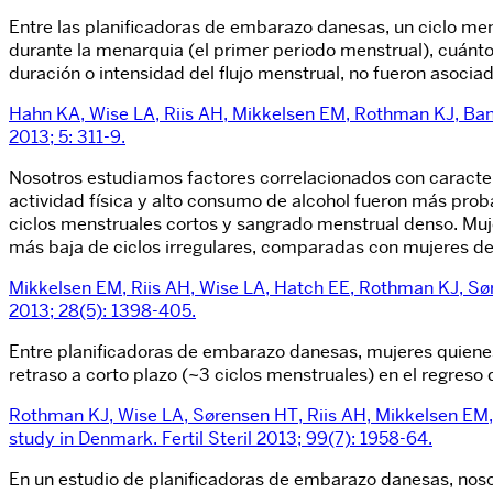
Entre las planificadoras de embarazo danesas, un ciclo me
durante la menarquia (el primer periodo menstrual), cuánto
duración o intensidad del flujo menstrual, no fueron asocia
Hahn KA, Wise LA, Riis AH, Mikkelsen EM, Rothman KJ, Banh
2013; 5: 311-9.
Nosotros estudiamos factores correlacionados con caracter
actividad física y alto consumo de alcohol fueron más proba
ciclos menstruales cortos y sangrado menstrual denso. Muje
más baja de ciclos irregulares, comparadas con mujeres de
Mikkelsen EM, Riis AH, Wise LA, Hatch EE, Rothman KJ, Sør
2013; 28(5): 1398-405.
Entre planificadoras de embarazo danesas, mujeres quienes
retraso a corto plazo (~3 ciclos menstruales) en el regreso
Rothman KJ, Wise LA, Sørensen HT, Riis AH, Mikkelsen EM, H
study in Denmark. Fertil Steril 2013; 99(7): 1958-64.
En un estudio de planificadoras de embarazo danesas, nos