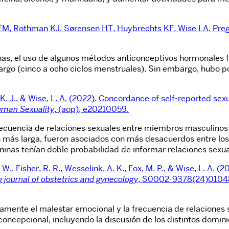
EM, Rothman KJ, Sørensen HT, Huybrechts KF, Wise LA. Pregr
, el uso de algunos métodos anticonceptivos hormonales fuer
largo (cinco a ocho ciclos menstruales). Sin embargo, hubo 
man, K. J., & Wise, L. A. (2022). Concordance of self-reporte
uman Sexuality
, (aop), e20210059.
ecuencia de relaciones sexuales entre miembros masculinos 
ción más larga, fueron asociados con más desacuerdos entre 
eninas tenían doble probabilidad de informar relaciones sexu
 W., Fisher, R. R., Wesselink, A. K., Fox, M. P., & Wise, L. A.
 journal of obstetrics and gynecology
, S0002-9378(24)01048-
camente el malestar emocional y la frecuencia de relaciones 
concepcional, incluyendo la discusión de los distintos domini