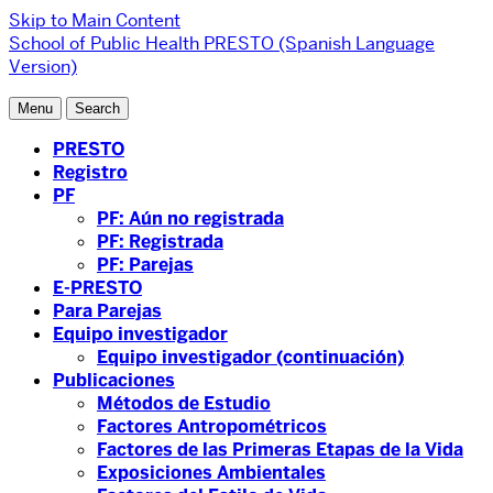
Skip to Main Content
School of Public Health
PRESTO (Spanish Language
Version)
Menu
Search
PRESTO
Registro
PF
PF: Aún no registrada
PF: Registrada
PF: Parejas
E-PRESTO
Para Parejas
Equipo investigador
Equipo investigador (continuación)
Publicaciones
Métodos de Estudio
Factores Antropométricos
Factores de las Primeras Etapas de la Vida
Exposiciones Ambientales