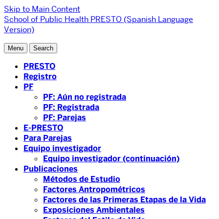
Skip to Main Content
School of Public Health
PRESTO (Spanish Language
Version)
Menu
Search
PRESTO
Registro
PF
PF: Aún no registrada
PF: Registrada
PF: Parejas
E-PRESTO
Para Parejas
Equipo investigador
Equipo investigador (continuación)
Publicaciones
Métodos de Estudio
Factores Antropométricos
Factores de las Primeras Etapas de la Vida
Exposiciones Ambientales